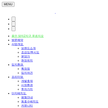
MENU
용인 양지2지구 푸르지오
방문예약
사업개요
브랜드소개
조감도/투시도
분양가
현장위치
입지환경
특장점
입지여건
프리미엄
개발호재
시장환경
투자가치
단지배치도
평형안내
동호수배치도
커뮤니티