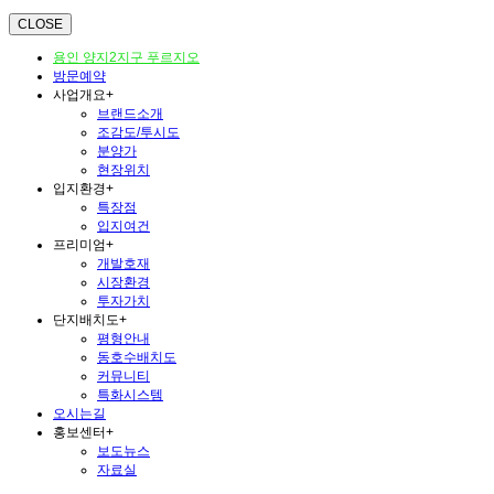
CLOSE
용인 양지2지구 푸르지오
방문예약
사업개요
+
브랜드소개
조감도/투시도
분양가
현장위치
입지환경
+
특장점
입지여건
프리미엄
+
개발호재
시장환경
투자가치
단지배치도
+
평형안내
동호수배치도
커뮤니티
특화시스템
오시는길
홍보센터
+
보도뉴스
자료실