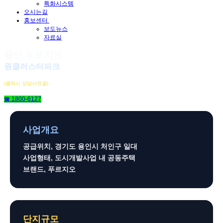
특화시스템
오시는길
홍보센터
보도뉴스
자료실
용인 푸르지오
원클러스터파크
(클릭시 상담사연결)
☎ 1800-6127
사업개요
공급위치, 경기도 용인시 처인구 일대
사업형태, 도시개발사업 내 공동주택
브랜드, 푸르지오
단지규모